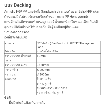
และ Decking
Antislip FRP PP แผงรังผึ้ง Sandwish ประกอบด้วย antislip FRP skin
ด้านบน, ผิวไฟเบอร์กลาสเรียบด้านล่างและ PP Honeycomb
แกนด้านในมีความแข็งแรงสูงและมีน้ำหนักน้อยในขณะเดียวกันก็มี
คุณสมบัติกันลื่นทำให้ปลอดภัยเมื่อผู้คนยืนอยู่ที่นั่นและ
ปกป้องจากการตก
องค์ประกอบแผง
รายการ
FRP กันลื่น (เรียกอีกอย่างว่า GRP PP Honeycomb
Panel
วัสดุหลัก
แกนรังผึ้งโพรพิลีน
ความหนาของไฟเบอร์
1-3mm
กลาส
ความหนาของแกน
5-100mm
ความกว้าง
≤3000mm
ความยาว
≤12000mm
คุณสมบัติ
พื้นผิว:ไม่ลื่น
ราคา: สูงกว่า
ฉนวนกันความร้อน: กลาง
ความแข็งแกร่ง: สูงกว่า
ข้อดี
พื้นผิวกันลื่นป้องกันการล้ม