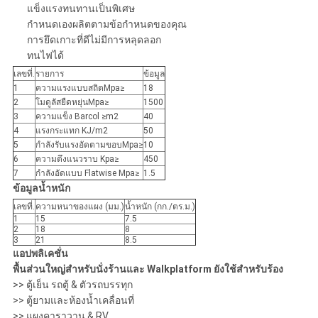
แข็งแรงทนทานเป็นพิเศษ
กำหนดเองผลิตตามข้อกำหนดของคุณ
การยึดเกาะที่ดีไม่มีการหลุดลอก
ทนไฟได้
เลขที่.
รายการ
ข้อมูล
1
ความแรงแบบสถิตMpa≥
18
2
โมดูลัสยืดหยุ่นMpa≥
1500
3
ความแข็ง Barcol ≥m2
40
4
แรงกระแทก KJ/m2
50
5
กำลังรับแรงอัดตามขอบMpa≥
10
6
ความตึงแนวราบ Kpa≥
450
7
กำลังอัดแบบ Flatwise Mpa≥
1.5
ข้อมูลน้ำหนัก
เลขที่.
ความหนาของแผง (มม.)
น้ำหนัก (กก./ตร.ม.)
1
15
7.5
2
18
8
3
21
8.5
แอปพลิเคชั่น
พื้นส่วนใหญ่สำหรับนั่งร้านและ Walkplatform ยังใช้สำหรับร้อง
>> ตู้เย็น รถตู้ & ตัวรถบรรทุก
>> ตู้ยามและห้องน้ำเคลื่อนที่
>> แผงคาราวาน & RV