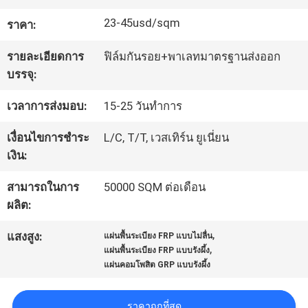
โรงงาน
23-45usd/sqm
ราคา:
รายละเอียดการ
ฟิล์มกันรอย+พาเลทมาตรฐานส่งออก
ควบคุม
บรรจุ:
คุณภาพ
เวลาการส่งมอบ:
15-25 วันทำการ
เงื่อนไขการชำระ
L/C, T/T, เวสเทิร์น ยูเนี่ยน
ติดต่อ
เงิน:
เรา
สามารถในการ
50000 SQM ต่อเดือน
ผลิต:
,
ข่าว
แสงสูง:
แผ่นพื้นระเบียง FRP แบบไม่ลื่น
,
แผ่นพื้นระเบียง FRP แบบรังผึ้ง
แผ่นคอมโพสิต GRP แบบรังผึ้ง
คดี
ราคาถูกที่สุด