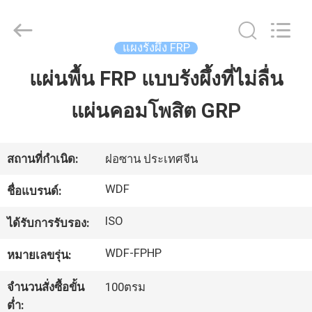
Wonderful
Composite
Material
Co.,
Ltd..
แผงรังผึ้ง FRP
All
Rights
Reserved.
แผ่นพื้น FRP แบบรังผึ้งที่ไม่ลื่น
บ้าน
Developed
by
ECER
แผ่นคอมโพสิต GRP
สินค้า
สถานที่กำเนิด:
ฝอซาน ประเทศจีน
เกี่ยว
WDF
ชื่อแบรนด์:
กับ
ISO
ได้รับการรับรอง:
เรา
WDF-FPHP
หมายเลขรุ่น:
จำนวนสั่งซื้อขั้น
100ตรม
ทัวร์
ต่ำ: