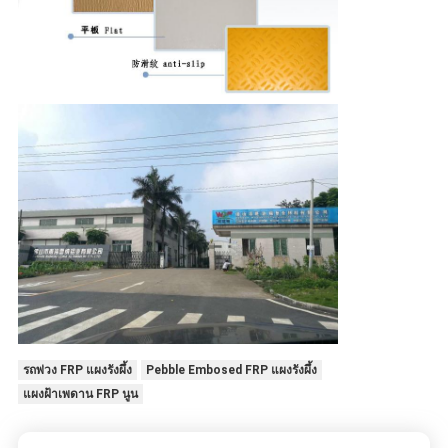
รถพ่วง FRP แผงรังผึ้ง
Pebble Embosed FRP แผงรังผึ้ง
แผงฝ้าเพดาน FRP นูน