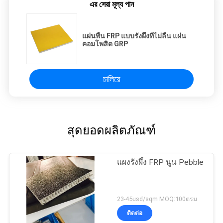
এর সেরা মূল্য পান
แผ่นพื้น FRP แบบรังผึ้งที่ไม่ลื่น แผ่น
คอมโพสิต GRP
চালিয়ে
สุดยอดผลิตภัณฑ์
แผงรังผึ้ง FRP นูน Pebble
23-45usd/sqm MOQ:100ตรม
ติดต่อ