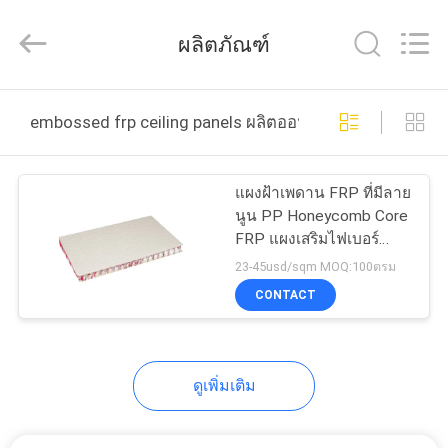
2025
Foshan
Wonderful
ผลิตภัณฑ์
Composite
Material
Co.,
Ltd..
All
บ้าน
Rights
embossed frp ceiling panels ผลิตออนไลน์
Reserved.
Developed
by
ECER
สินค้า
แผงฝ้าเพดาน FRP ที่มีลาย
นูน PP Honeycomb Core
FRP แผงเสริมไฟเบอร์
เกี่ยว
กลาส
23-45usd/sqm MOQ:100ตรม
CONTACT
กับ
เรา
ดูเพิ่มเติม
ทัวร์