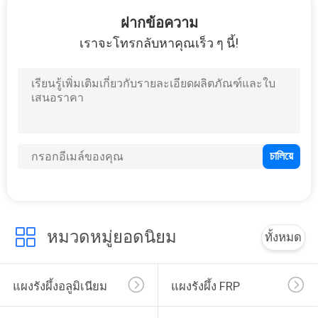
โรงงาน
ฝากข้อความ
เราจะโทรกลับหาคุณเร็ว ๆ นี้!
ควบคุม
คุณภาพ
ติดต่อ
เรา
หมวดหมู่ยอดนิยม
ทั้งหมด
ข่าว
แผงรังผึ้งอลูมิเนียม
แผงรังผึ้ง FRP
คดี