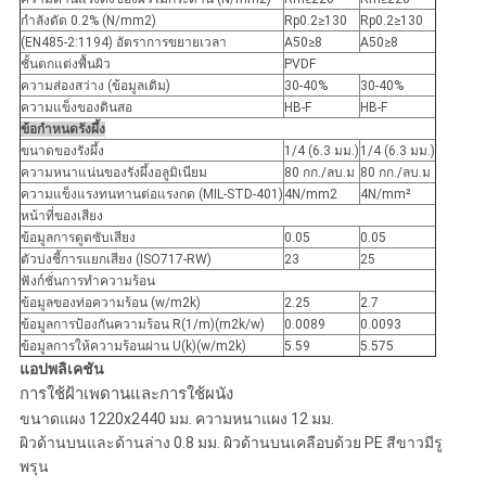
กำลังดัด 0.2% (N/mm2)
Rp0.2≥130
Rp0.2≥130
(EN485-2:1194) อัตราการขยายเวลา
A50≥8
A50≥8
ชั้นตกแต่งพื้นผิว
PVDF
ความส่องสว่าง (ข้อมูลเดิม)
30-40%
30-40%
ความแข็งของดินสอ
HB-F
HB-F
ข้อกำหนดรังผึ้ง
ขนาดของรังผึ้ง
1/4 (6.3 มม.)
1/4 (6.3 มม.)
ความหนาแน่นของรังผึ้งอลูมิเนียม
80 กก./ลบ.ม
80 กก./ลบ.ม
ความแข็งแรงทนทานต่อแรงกด (MIL-STD-401)
4N/mm2
4N/mm²
หน้าที่ของเสียง
ข้อมูลการดูดซับเสียง
0.05
0.05
ตัวบ่งชี้การแยกเสียง (ISO717-RW)
23
25
ฟังก์ชั่นการทำความร้อน
ข้อมูลของท่อความร้อน (w/m2k)
2.25
2.7
ข้อมูลการป้องกันความร้อน R(1/m)(m2k/w)
0.0089
0.0093
ข้อมูลการให้ความร้อนผ่าน U(k)(w/m2k)
5.59
5.575
แอปพลิเคชัน
การใช้ฝ้าเพดานและการใช้ผนัง
ขนาดแผง 1220x2440 มม. ความหนาแผง 12 มม.
ผิวด้านบนและด้านล่าง 0.8 มม. ผิวด้านบนเคลือบด้วย PE สีขาวมีรู
พรุน