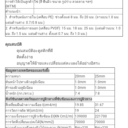
การทำให้เป็นลูกค้า
ใช่ (สี พื้นผิว ขนาด รูปร่าง ลวดลาย ฯลฯ)
(MTM)
คำแนะนำ:
1. สำหรับผนังภายใน (เคลือบ PE): ช่วงตั้งแต่ 8 มม. ถึง 20 มม. (จานบน:1.0 มม.
แผ่นด้านล่าง: 0.7/0.8 มม.)
2. สำหรับผนังภายนอก (เคลือบ PVDF): 15 มม. 18 มม. 25 มม. (แผ่นด้านบน: 1.0
มม. ถึง 1.5 มม. แผ่นด้านล่าง: ตั้งแต่ 0.7 มม. ถึง 1.0 มม.)
คุณสมบัติ
คุณสมบัติอะคูสติกที่ดี
ติดตั้งง่าย
อนุญาตให้ย้ายและเปลี่ยนแต่ละแผงได้อย่างอิสระ
ข้อมูลทางเทคนิคของแผงรังผึ้ง
ความหนา
20mm
25mm
หันหน้าไปทางผิวอลูมิเนียม
1.0mm
1.0mm
สำรองผิวอลูมิเนียม
1.0mm
1.0mm
น้ำหนัก (กก./ตร.ม.)
7.4
7.8
ฟังก์ชันกลศาสตร์ของการปูผิวทางที่ซับซ้อนและการปูผิวทาง
สี่เหลี่ยมผืนผ้าความเฉื่อย I(cm4/m)
19.85
31.67
การวัดการตัด W(cm3/m)
19
24
ความแข็งของการปูผิวเชิงซ้อน EI(KN Cm2/m)
139000
221700
การวัดที่เปลี่ยนแปลงได้(N/mm2)
70000
70000
ความต้านแรงดึงของผิวไม้กระดาน (N/mm2)
Rm≥220
Rm≥220