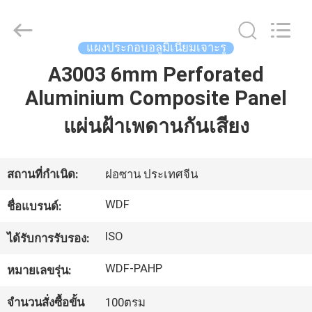
Composite
Material
Co.,
Ltd..
All
แผงประกอบอลูมิเนียมเจาะรู
Rights
Reserved.
Developed
A3003 6mm Perforated
บ้าน
by
ECER
Aluminium Composite Panel
แผ่นฝ้าเพดานกันเสียง
สินค้า
สถานที่กำเนิด:
ฝอซาน ประเทศจีน
เกี่ยว
WDF
ชื่อแบรนด์:
กับ
ISO
ได้รับการรับรอง:
เรา
WDF-PAHP
หมายเลขรุ่น:
ทัวร์
จำนวนสั่งซื้อขั้น
100ตรม