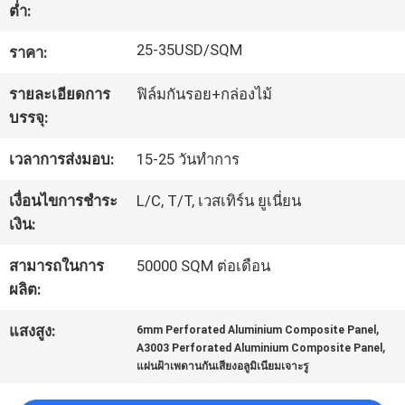
ต่ำ:
โรงงาน
25-35USD/SQM
ราคา:
ควบคุม
รายละเอียดการ
ฟิล์มกันรอย+กล่องไม้
บรรจุ:
คุณภาพ
เวลาการส่งมอบ:
15-25 วันทำการ
ติดต่อ
เงื่อนไขการชำระ
L/C, T/T, เวสเทิร์น ยูเนี่ยน
เงิน:
เรา
สามารถในการ
50000 SQM ต่อเดือน
ผลิต:
ข่าว
,
แสงสูง:
6mm Perforated Aluminium Composite Panel
,
A3003 Perforated Aluminium Composite Panel
แผ่นฝ้าเพดานกันเสียงอลูมิเนียมเจาะรู
คดี