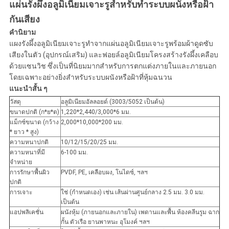
แผ่นรังผึ้งอลูมิเนียมเจาะรูสำหรับทำระบบผนังหรือฝ้า
กันเสียง
คำนิยาม
แผงรังผึ้งอลูมิเนียมเจาะรูทำจากแผ่นอลูมิเนียมเจาะรูพร้อมผ้าดูดซับ
เสียงในตัว (อุปกรณ์เสริม) และฟอยล์อลูมิเนียมโครงสร้างรังผึ้งเคลือบ
ด้วยแซนวิช ซึ่งเป็นที่นิยมมากสำหรับการตกแต่งภายในและภายนอก
โดยเฉพาะอย่างยิ่งสำหรับระบบผนังหรือฝ้าที่หุ้มฉนวน
แนะนำสั้น ๆ
วัสดุ
อลูมิเนียมอัลลอยด์ (3003/5052 เป็นต้น)
ขนาดปกติ (ก*ย*ต)
1,220*2,440/3,000*6 มม.
แม็กซ์ขนาด (กว้าง
2,000*10,000*200 มม.
* ยาว * สูง)
ความหนาปกติ
10/12/15/20/25 มม.
ความหนาที่มี
6-100 มม.
จำหน่าย
การรักษาพื้นผิว
PVDF, PE, เคลือบผง, โนไดซ์, ฯลฯ
ปกติ
การเจาะ
ใช่ (กำหนดเอง) เช่น เส้นผ่านศูนย์กลาง 2.5 มม. 3.0 มม.
เป็นต้น
แอปพลิเคชั่น
ผนังหุ้ม (ภายนอกและภายใน) เพดานและพื้น ห้องคลีนรูม ฉาก
กั้น ตัวเรือ ยานพาหนะ อุโมงค์ ฯลฯ