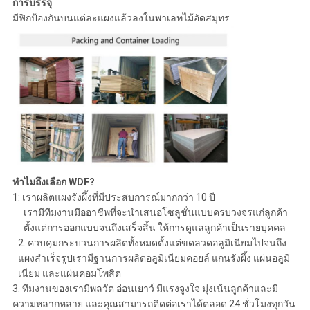
การบรรจุ
มีฟิกป้องกันบนแต่ละแผงแล้วลงในพาเลทไม้อัดสมุทร
ทำไมถึงเลือก WDF?
1: เราผลิตแผงรังผึ้งที่มีประสบการณ์มากกว่า 10 ปี
เรามีทีมงานมืออาชีพที่จะนำเสนอโซลูชั่นแบบครบวงจรแก่ลูกค้า
ตั้งแต่การออกแบบจนถึงเสร็จสิ้น ให้การดูแลลูกค้าเป็นรายบุคคล
2. ควบคุมกระบวนการผลิตทั้งหมดตั้งแต่ขดลวดอลูมิเนียมไปจนถึง
แผงสำเร็จรูปเรามีฐานการผลิตอลูมิเนียมคอยล์ แกนรังผึ้ง แผ่นอลูมิ
เนียม และแผ่นคอมโพสิต
3. ทีมงานของเรามีพลวัต อ่อนเยาว์ มีแรงจูงใจ มุ่งเน้นลูกค้าและมี
ความหลากหลาย และคุณสามารถติดต่อเราได้ตลอด 24 ชั่วโมงทุกวัน