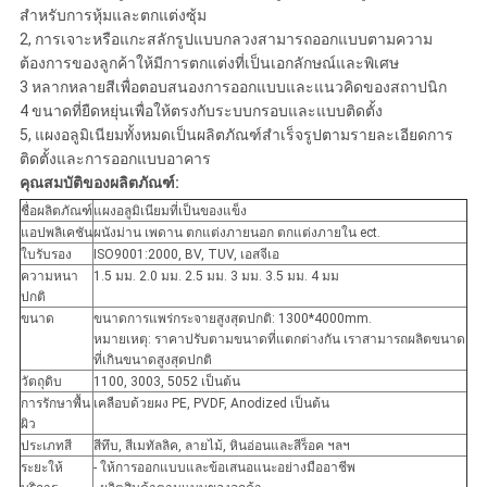
สำหรับการหุ้มและตกแต่งซุ้ม
2, การเจาะหรือแกะสลักรูปแบบกลวงสามารถออกแบบตามความ
ต้องการของลูกค้าให้มีการตกแต่งที่เป็นเอกลักษณ์และพิเศษ
3 หลากหลายสีเพื่อตอบสนองการออกแบบและแนวคิดของสถาปนิก
4 ขนาดที่ยืดหยุ่นเพื่อให้ตรงกับระบบกรอบและแบบติดตั้ง
5, แผงอลูมิเนียมทั้งหมดเป็นผลิตภัณฑ์สำเร็จรูปตามรายละเอียดการ
ติดตั้งและการออกแบบอาคาร
คุณสมบัติของผลิตภัณฑ์:
ชื่อผลิตภัณฑ์
แผงอลูมิเนียมที่เป็นของแข็ง
แอปพลิเคชัน
ผนังม่าน เพดาน ตกแต่งภายนอก ตกแต่งภายใน ect.
ใบรับรอง
ISO9001:2000, BV, TUV, เอสจีเอ
ความหนา
1.5 มม. 2.0 มม. 2.5 มม. 3 มม. 3.5 มม. 4 มม
ปกติ
ขนาด
ขนาดการแพร่กระจายสูงสุดปกติ: 1300*4000mm.
หมายเหตุ: ราคาปรับตามขนาดที่แตกต่างกัน เราสามารถผลิตขนาด
ที่เกินขนาดสูงสุดปกติ
วัตถุดิบ
1100, 3003, 5052 เป็นต้น
การรักษาพื้น
เคลือบด้วยผง PE, PVDF, Anodized เป็นต้น
ผิว
ประเภทสี
สีทึบ, สีเมทัลลิค, ลายไม้, หินอ่อนและสีร็อค ฯลฯ
ระยะให้
- ให้การออกแบบและข้อเสนอแนะอย่างมืออาชีพ