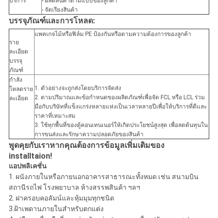
บริการ
- ผลิตสินค้าตามแบบของลูกค้า
- จัดเรียงสินค้า
บรรจุภัณฑ์และการโหลด:
แพคเกจไม้หรือฟิล์ม PE ป้องกันหรือตามความต้องการของลูกค้า
ราย
ละเอียด
บรรจุ
ภัณฑ์
กำลัง
1. ตัวอย่างจะถูกส่งโดยบริการจัดส่ง
โหลดราย
2. ตามปริมาณและข้อกำหนดของผลิตภัณฑ์เพื่อจัด FCL หรือ LCL ร่วม
ละเอียด
มือกับบริษัทที่แข็งแกร่งหลายแห่งเป็นเวลาหลายปีเพื่อให้บริการที่ดีและ
ราคาที่เหมาะสม
3. ใช้ทุกพื้นที่ของตู้คอนเทนเนอร์ให้เกิดประโยชน์สูงสุด เพื่อลดต้นทุนใน
การขนส่งและรักษาความปลอดภัยของสินค้า
พูดคุยกับเราหากคุณต้องการข้อมูลเพิ่มเติมของ
installtaion!
แอปพลิเคชั่น
1. ผนังภายในหรือภายนอกอาคารสาธารณะทั้งหมด เช่น สนามบิน
สถานีรถไฟ โรงพยาบาล ห้างสรรพสินค้า ฯลฯ
2. ฝาครอบคอลัมน์และหุ้มมุมทุกชนิด
3.ฝ้าเพดานภายในสำหรับตกแต่ง