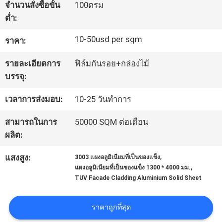
จำนวนสั่งซื้อขั้น
100ตรม
โรงงาน
ต่ำ:
10-50usd per sqm
ราคา:
ควบคุม
รายละเอียดการ
ฟิล์มกันรอย+กล่องไม้
คุณภาพ
บรรจุ:
เวลาการส่งมอบ:
10-25 วันทำการ
ติดต่อ
สามารถในการ
50000 SQM ต่อเดือน
เรา
ผลิต:
,
แสงสูง:
3003 แผงอลูมิเนียมที่เป็นของแข็ง
,
แผงอลูมิเนียมที่เป็นของแข็ง 1300 * 4000 มม.
ข่าว
TUV Facade Cladding Aluminium Solid Sheet
คดี
ราคาถูกที่สุด