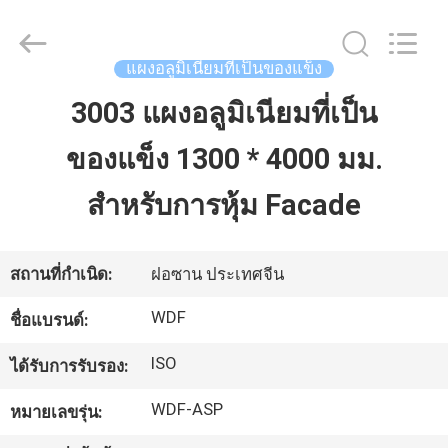
Wonderful
Composite
Material
Co.,
Ltd..
แผงอลูมิเนียมที่เป็นของแข็ง
All
Rights
Reserved.
3003 แผงอลูมิเนียมที่เป็น
บ้าน
Developed
by
ECER
ของแข็ง 1300 * 4000 มม.
สินค้า
สำหรับการหุ้ม Facade
เกี่ยว
สถานที่กำเนิด:
ฝอซาน ประเทศจีน
กับ
WDF
ชื่อแบรนด์:
เรา
ISO
ได้รับการรับรอง:
WDF-ASP
หมายเลขรุ่น:
ทัวร์