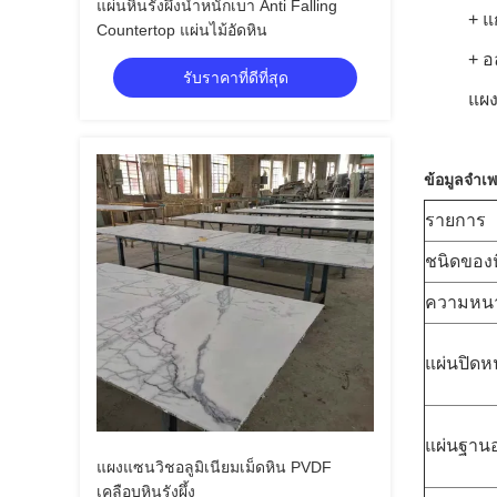
แผ่นหินรังผึ้งน้ำหนักเบา Anti Falling
+ แก
Countertop แผ่นไม้อัดหิน
+ อ
รับราคาที่ดีที่สุด
แผงร
ข้อมูลจำเ
รายการ
ชนิดของ
ความหน
แผ่นปิดหน
แผ่นฐานอ
แผงแซนวิชอลูมิเนียมเม็ดหิน PVDF
เคลือบหินรังผึ้ง