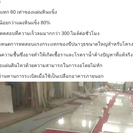
ิ
แทก 60 เท่าของแผ่นหินแข็ง
กน้อยกว่าแผงหินแข็ง 80%
รทดสอบที่ความเร็วลมมากกว่า 300 ไมล์ต่อชั่วโมง
กำหนดการทดสอบแรงกระแทกของขีปนาวุธขนาดใหญ่สำหรับโครงสร
นความชื้นซึ่งอาจทำให้เกิดเชื้อราและโรคราน้ำค้างปัญหาที่แท้จริง
อแผ่นดินไหวด้วยความสามารถในการงอโดยไม่หัก
้านทานการระเบิดเมื่อใช้เป็นเปลือกอาคารภายนอก