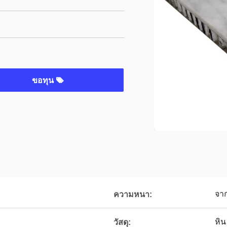
ขอทุน
จา
ความหนา:
หิน
วัสดุ: