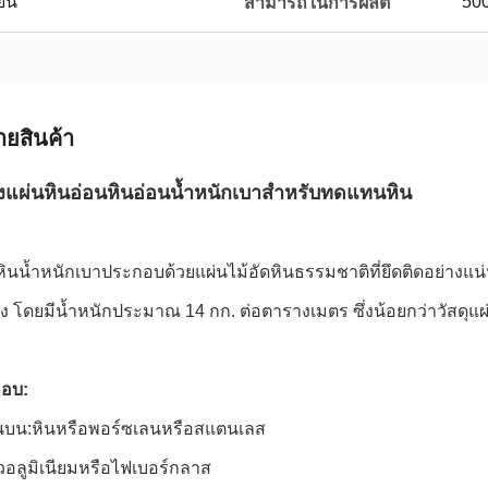
่ยน
50
สามารถในการผลิต
ายสินค้า
ึ้งแผ่นหินอ่อนหินอ่อนน้ำหนักเบาสำหรับทดแทนหิน
งหินน้ำหนักเบาประกอบด้วยแผ่นไม้อัดหินธรรมชาติที่ยึดติดอย่างแน่
ูง โดยมีน้ำหนักประมาณ 14 กก. ต่อตารางเมตร ซึ่งน้อยกว่าวัสดุแผ
กอบ:
นบน:หินหรือพอร์ซเลนหรือสแตนเลส
ิวอลูมิเนียมหรือไฟเบอร์กลาส