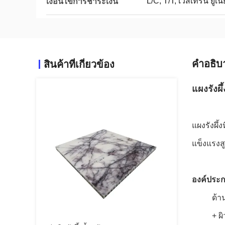
L/C, T/T, เวสเทิร์น ยูเนี
เงื่อนไขการชำระเงิน
คําอธิบ
สินค้าที่เกี่ยวข้อง
แผงรังผ
แผงรังผึ้
แข็งแรงส
องค์ประ
ด้า
+ ผ