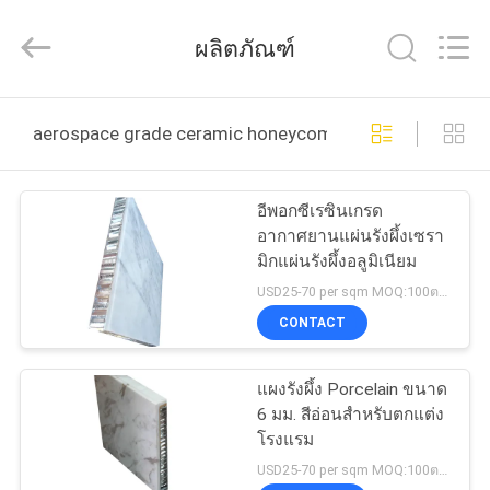
2025
Foshan
Wonderful
ผลิตภัณฑ์
Composite
Material
Co.,
Ltd..
All
บ้าน
Rights
aerospace grade ceramic honeycomb panels ผลิตออนไล
Reserved.
Developed
by
ECER
สินค้า
อีพอกซีเรซินเกรด
อากาศยานแผ่นรังผึ้งเซรา
มิกแผ่นรังผึ้งอลูมิเนียม
เกี่ยว
USD25-70 per sqm MOQ:100ตรม
CONTACT
กับ
เรา
แผงรังผึ้ง Porcelain ขนาด
6 มม. สีอ่อนสำหรับตกแต่ง
โรงแรม
ทัวร์
USD25-70 per sqm MOQ:100ตรม